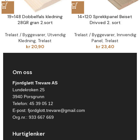
19×148 Dobbelfals kledning
14×120 Sprekkpanel Beiset
28GR gran 2.sort
Drivved 2. sort
Trelast / Byggevarer
,
Utvendig
Trelast / Byggevarer
,
Innvendig
Kledning
,
Trelast
Panel
,
Trelast
kr
20,90
kr
23,40
Om oss
Fjordgløtt Trevare AS
Lundekroken 25
3940 Porsgrunn
Telefon:
45 39 05 12
E-post:
fjordglott.trevare@gmail.com
Org.nr.: 933 667 669
Hurtiglenker