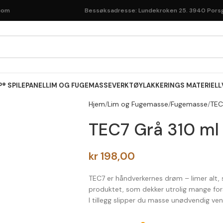
com
Bessøksadresse: Lundekroken 25. 3940
Pors
® SPILEPANEL
LIM OG FUGEMASSE
VERKTØY
LAKKERINGS MATERIELL
Hjem
Lim og Fugemasse
Fugemasse
TEC
TEC7 Grå 310 ml
kr
198,00
TEC7 er håndverkernes drøm – limer alt, 
produktet, som dekker utrolig mange forsk
I tillegg slipper du masse unødvendig venti