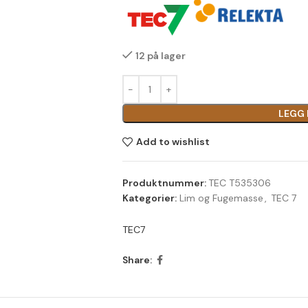
12 på lager
LEGG 
Add to wishlist
Produktnummer:
TEC T535306
Kategorier:
Lim og Fugemasse
,
TEC 7
TEC7
Share: