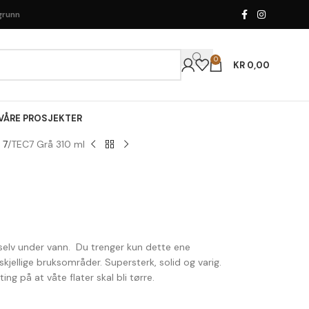
gru
nn
0
KR
0,00
VÅRE PROSJEKTER
 7
TEC7 Grå 310 ml
selv under vann. Du trenger kun dette ene
jellige bruksområder. Supersterk, solid og varig.
ng på at våte flater skal bli tørre.