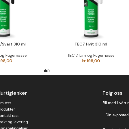
/Svart 310 ml
TEC7 Hvit 310 ml
 og Fugemasse
TEC 7
,
Lim og Fugemasse
198,00
kr
198,00
urtiglenker
Følg oss
m oss
Bli med i vårt 
rodukter
ontakt oss
rakt og levering
jøpsbetingelser