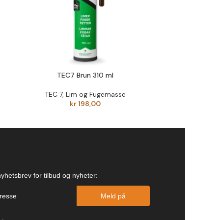
TEC7 Brun 310 ml
TEC7
TEC 7
,
Lim og Fugemasse
TEC 7
,
L
kr
198,00
nyhetsbrev for tilbud og nyheter:
Meld på