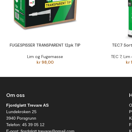
FUGESPISSER TRANSPARENT 12pk TIP
TEC7 Sort
Lim og Fugemasse
TEC 7
,
Lim
kr
98,00
kr
Om oss
H
Fjordgløtt Trevare AS
O
Lundekroken 25
P
3940 Porsgrunn
K
Telefon:
45 39 05 12
F
E-post:
fjordglott.trevare@gmail.com
K